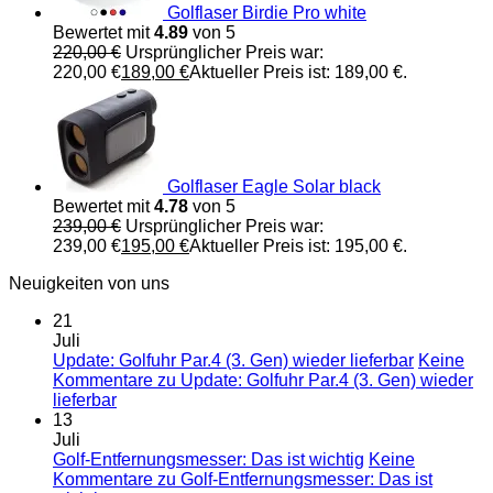
Golflaser Birdie Pro white
Bewertet mit
4.89
von 5
220,00
€
Ursprünglicher Preis war:
220,00 €
189,00
€
Aktueller Preis ist: 189,00 €.
Golflaser Eagle Solar black
Bewertet mit
4.78
von 5
239,00
€
Ursprünglicher Preis war:
239,00 €
195,00
€
Aktueller Preis ist: 195,00 €.
Neuigkeiten von uns
21
Juli
Update: Golfuhr Par.4 (3. Gen) wieder lieferbar
Keine
Kommentare
zu Update: Golfuhr Par.4 (3. Gen) wieder
lieferbar
13
Juli
Golf-Entfernungsmesser: Das ist wichtig
Keine
Kommentare
zu Golf-Entfernungsmesser: Das ist