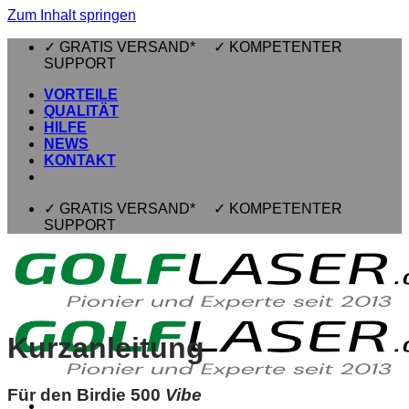
Zum Inhalt springen
✓ GRATIS VERSAND* ✓ KOMPETENTER
SUPPORT
VORTEILE
QUALITÄT
HILFE
NEWS
KONTAKT
✓ GRATIS VERSAND* ✓ KOMPETENTER
SUPPORT
Kurzanleitung
Für den Birdie 500
Vibe