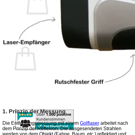
Es befinden sich keine Produkte im Warenkorb.
Zurück zum Shop
Warenkorb
Es befinden sich keine Produkte im Warenkorb.
Zurück zum Shop
1. Prinzip der Messung
Die Entfernungsmessung mit einem
Golflaser
arbeitet nach
dem Prinzip der Reflexion. Die ausgesendeten Strahlen
werden von dem Objekt (Fahne, Baum, etc.) reflektiert und