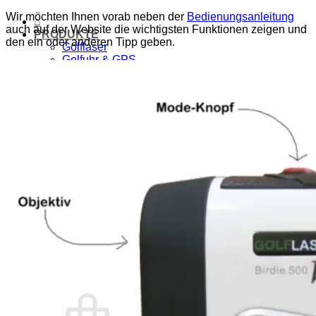
Wir möchten Ihnen vorab neben der
Bedienungsanleitung
⌂
auch auf der Website die wichtigsten Funktionen zeigen und
PRODUKTE
den ein oder anderen Tipp geben.
Golflaser
Golfuhr & GPS
Zubehör & Ersatz
SALE
ÜBER UNS
Wir über uns
Vorteile
Qualität
Laser-Vergleich
Konzept
#rocketgolf
Spieler
Referenzen
Wir unterstützen
Das ist uns wichtig
FAQ
0,00
€