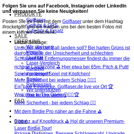
Folgen Sie uns auf Facebook, Instagram oder LinkedIn
⌂
und verpassen Sie keine Neuigkeiten!
PRODUKTE
Golflaser
Posten Sie ihr Foto mit dem
Golflaser
unter dem Hashtag
Golfuhr & GPS
#rocketgolf und wir melden uns bei den besten Fotos mit
Zubehör & Ersatz
einem kleinen Geschenk.
SALE
ÜBER UNS
Letzte Beiträge:
Wir über uns
Unsicher, wo der Ball landen soll? Bei harten Grüns ist
Vorteile
das oft Quelle der Unsicherheit und schlechten
Qualität
Schlägen! Mit Entfernungsmesser findest du immer die
Laser-Vergleich
richtige Landezone ⛳ Hier etwa bei 65m: Pitch & Putt!
Konzept
Spiele präziser! Spiel mit Köpfchen!
#rocketgolf
Spieler
Mehr Sicherheit bei jedem Schlag 🏌️‍♂️⛳️
Referenzen
Ein paar Eindrücke. Golflaser.de live vor Ort 🏆
Wir unterstützen
Welcome to The Open 🙂🏌️‍♂️🏆
Das ist uns wichtig
FAQ
Mehr Sicherheit - bei jedem Schlag 🏌️‍♂️
Mit dem Birdie Pro näher an die Fahne ⛳️
Distanz auf Knopfdruck ⛳ Hol dir unseren Premium-
0,00
€
Laser Birdie Tour!
Präzise Distanzen. Bessere Schlägerwahl. Upgrade