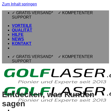
Zum Inhalt springen
✓ GRATIS VERSAND* ✓ KOMPETENTER
SUPPORT
VORTEILE
QUALITÄT
HILFE
NEWS
KONTAKT
✓ GRATIS VERSAND* ✓ KOMPETENTER
SUPPORT
Entdecken, was Kunden
sagen