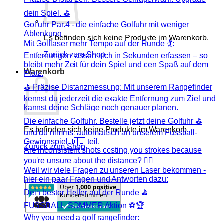
dein Spiel. ⛳️
Golfuhr Par.4 - die einfache Golfuhr mit weniger
Ablenkung
Es befinden sich keine Produkte im Warenkorb.
Mit Golflaser mehr Tempo auf der Runde 🏌:
Zurück zum Shop
Entfernungen lassen sich in Sekunden erfassen – so
bleibt mehr Zeit für dein Spiel und den Spaß auf dem
Warenkorb
Platz.
⛳ Präzise Distanzmessung: Mit unserem Rangefinder
kennst du jederzeit die exakte Entfernung zum Ziel und
kannst deine Schläge noch genauer planen.
Die einfache Golfuhr. Bestelle jetzt deine Golfuhr ⛳️
Es befinden sich keine Produkte im Warenkorb.
und du nimmst automatisch an unserem Fussball-
Gewinnspiel 🇩🇪 teil.
Zurück zum Shop
Are inconsistent shots costing you strokes because
you're unsure about the distance? 🏌️‍♂️
Weil wir viele Fragen zu unseren Laser bekommen -
hier ein paar Fragen und Antworten dazu:
Dein bester Helfer auf der Runde ⛳️
FUSSBALL-SOMMER Aktion ⚽️🏆
Why you need a golf rangefinder: