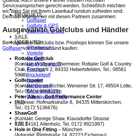
Qualität. Auch unsere Partner müssen höchsten
Serviceansprüchen gerecht werden. Schließlich möchten
⌂
wir, dass Sie mit Ihrem Laserkauf rundum zufrieden sind.
PRODUKTE
Deshalb arbeiten wir mit diesen Partnern zusammen:
Golflaser
Golfuhr & GPS
Ausgewählte Golfclubs und Händler
Zubehör & Ersatz
SALE
ÜBER UNS
Bei folgenden Golfclubs bzw. Proshops können Sie unsere
Wir über uns
Golflaser
vor Ort testen und kaufen:
Vorteile
Rottaler Golfclub
Qualität
(Kontakt: Wolfgang Obermeier, Rottaler Golf & Country
Laser-Vergleich
Club, Fischgartl 2, 84332 Hebertsfelden, Tel.: 08561
Konzept
5969)
#rocketgolf
Golferspoint
Spieler
(Kontakt: Gören Richter, Wersener Str. 17, 49504 Lotte,
Referenzen
Tel.: 05404 9986125)
Wir unterstützen
Peter Allen – Golf Performance Center
Das ist uns wichtig
(Adresse: Hofmarkstraße 8, 84335 Mitterskirchen,
FAQ
Tel.: 0172 5136676)
ShawGolf
(Kontakt: George Shaw, Klausdorfer Strasse
0,00
€
128, 24161 Altenholz, Tel. 0172 9921997)
Hole in One Fitting
– München
(Adresse: Ringstraße 14, 82223 Eichenau)