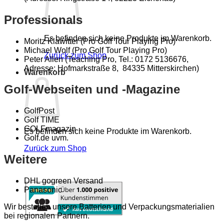
Professionals
Es befinden sich keine Produkte im Warenkorb.
Moritz Klawitter (Pro Golf Tour Playing Pro)
Michael Wolf (Pro Golf Tour Playing Pro)
Zurück zum Shop
Peter Allen (Teaching Pro, Tel.: 0172 5136676,
Adresse: Hofmarkstraße 8, 84335 Mitterskirchen)
Warenkorb
Golf-Webseiten und -Magazine
GolfPost
Golf TIME
GOLFmagazin
Es befinden sich keine Produkte im Warenkorb.
Golf.de uvm.
Zurück zum Shop
Weitere
DHL gogreen Versand
Panasonic
Wir bestellen unsere Batterien und Verpackungsmaterialien
bei regionalen Partnern.