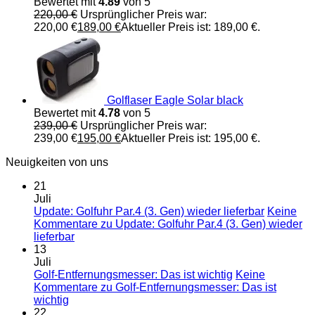
Bewertet mit
4.89
von 5
220,00
€
Ursprünglicher Preis war:
220,00 €
189,00
€
Aktueller Preis ist: 189,00 €.
Golflaser Eagle Solar black
Bewertet mit
4.78
von 5
239,00
€
Ursprünglicher Preis war:
239,00 €
195,00
€
Aktueller Preis ist: 195,00 €.
Neuigkeiten von uns
21
Juli
Update: Golfuhr Par.4 (3. Gen) wieder lieferbar
Keine
Kommentare
zu Update: Golfuhr Par.4 (3. Gen) wieder
lieferbar
13
Juli
Golf-Entfernungsmesser: Das ist wichtig
Keine
Kommentare
zu Golf-Entfernungsmesser: Das ist
wichtig
22