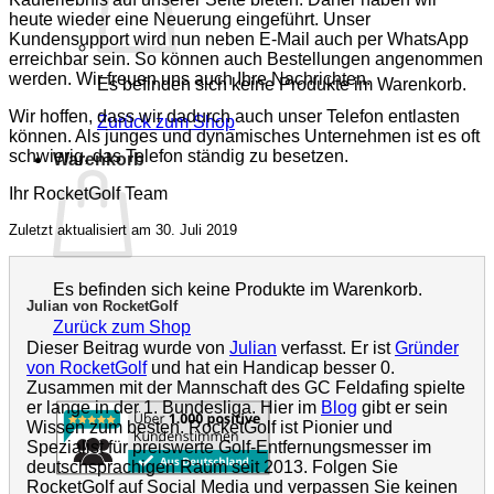
heute wieder eine Neuerung eingeführt. Unser
Kundensupport wird nun neben E-Mail auch per WhatsApp
erreichbar sein. So können auch Bestellungen angenommen
werden. Wir freuen uns auch Ihre Nachrichten.
Es befinden sich keine Produkte im Warenkorb.
Wir hoffen, dass wir dadurch auch unser Telefon entlasten
Zurück zum Shop
können. Als junges und dynamisches Unternehmen ist es oft
schwierig, das Telefon ständig zu besetzen.
Warenkorb
Ihr RocketGolf Team
Zuletzt aktualisiert am 30. Juli 2019
Es befinden sich keine Produkte im Warenkorb.
Julian von RocketGolf
Zurück zum Shop
Dieser Beitrag wurde von
Julian
verfasst. Er ist
Gründer
von RocketGolf
und hat ein Handicap besser 0.
Zusammen mit der Mannschaft des GC Feldafing spielte
er lange in der 1. Bundesliga. Hier im
Blog
gibt er sein
Wissen zum besten. RocketGolf ist Pionier und
Spezialist für preiswerte Golf-Entfernungsmesser im
deutschsprachigen Raum seit 2013. Folgen Sie
RocketGolf auf Social Media und verpassen Sie keinen