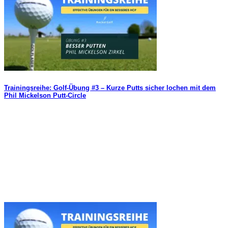
Trainingsreihe: Golf-Übung #3 – Kurze Putts sicher lochen mit dem
Phil Mickelson Putt-Circle