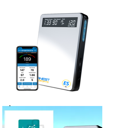
⌂
PRODUKTE
Golflaser
Golfuhr & GPS
Zubehör & Ersatz
SALE
ÜBER UNS
Wir über uns
Vorteile
Qualität
Laser-Vergleich
Konzept
#rocketgolf
Spieler
Referenzen
Wir unterstützen
Das ist uns wichtig
FAQ
0,00
€