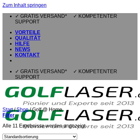
Zum Inhalt springen
✓ GRATIS VERSAND* ✓ KOMPETENTER
SUPPORT
VORTEILE
QUALITÄT
HILFE
NEWS
KONTAKT
✓ GRATIS VERSAND* ✓ KOMPETENTER
SUPPORT
Start
/
Shop
/
Golf @ Home
Filter
Alle 11 Ergebnisse werden angezeigt