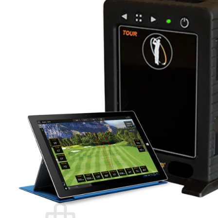
⌂
PRODUKTE
Golflaser
Golfuhr & GPS
Zubehör & Ersatz
SALE
ÜBER UNS
Wir über uns
Vorteile
Qualität
Laser-Vergleich
Konzept
#rocketgolf
Spieler
Referenzen
Wir unterstützen
Das ist uns wichtig
FAQ
0,00
€