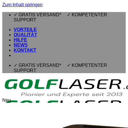
Zum Inhalt springen
✓ GRATIS VERSAND* ✓ KOMPETENTER
SUPPORT
VORTEILE
QUALITÄT
HILFE
NEWS
KONTAKT
✓ GRATIS VERSAND* ✓ KOMPETENTER
SUPPORT
Neu