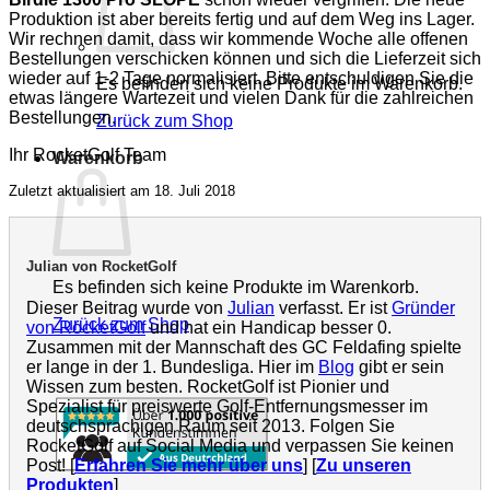
Produktion ist aber bereits fertig und auf dem Weg ins Lager.
Wir rechnen damit, dass wir kommende Woche alle offenen
Bestellungen verschicken können und sich die Lieferzeit sich
wieder auf 1-2 Tage normalisiert. Bitte entschuldigen Sie die
Es befinden sich keine Produkte im Warenkorb.
etwas längere Wartezeit und vielen Dank für die zahlreichen
Bestellungen.
Zurück zum Shop
Ihr RocketGolf Team
Warenkorb
Zuletzt aktualisiert am 18. Juli 2018
Julian von RocketGolf
Es befinden sich keine Produkte im Warenkorb.
Dieser Beitrag wurde von
Julian
verfasst. Er ist
Gründer
Zurück zum Shop
von RocketGolf
und hat ein Handicap besser 0.
Zusammen mit der Mannschaft des GC Feldafing spielte
er lange in der 1. Bundesliga. Hier im
Blog
gibt er sein
Wissen zum besten. RocketGolf ist Pionier und
Spezialist für preiswerte Golf-Entfernungsmesser im
deutschsprachigen Raum seit 2013. Folgen Sie
RocketGolf auf Social Media und verpassen Sie keinen
Post! [
Erfahren Sie mehr über uns
] [
Zu unseren
Produkten
]