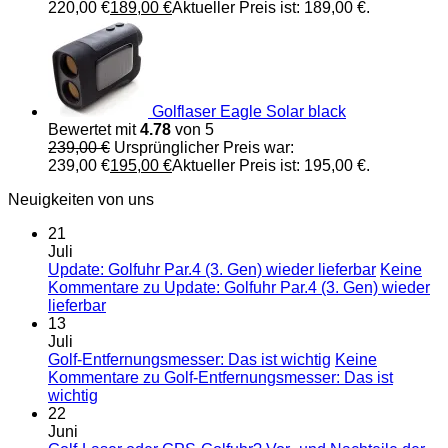
220,00 €
189,00
€
Aktueller Preis ist: 189,00 €.
Golflaser Eagle Solar black
Bewertet mit
4.78
von 5
239,00
€
Ursprünglicher Preis war:
239,00 €
195,00
€
Aktueller Preis ist: 195,00 €.
Neuigkeiten von uns
21
Juli
Update: Golfuhr Par.4 (3. Gen) wieder lieferbar
Keine
Kommentare
zu Update: Golfuhr Par.4 (3. Gen) wieder
lieferbar
13
Juli
Golf-Entfernungsmesser: Das ist wichtig
Keine
Kommentare
zu Golf-Entfernungsmesser: Das ist
wichtig
22
Juni