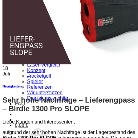
⌂
PRODUKTE
Golflaser
Golfuhr & GPS
Zubehör & Ersatz
SALE
ÜBER UNS
Wir über uns
Vorteile
Qualität
Laser-Vergleich
18
Konzept
Juli
#rocketgolf
Spieler
Neuigkeiten
Referenzen
Wir unterstützen
Das ist uns wichtig
Sehr hohe Nachfrage – Lieferengpass
FAQ
– Birdie 1300 Pro SLOPE
Liebe Kunden und Interessenten,
0,00
€
aufgrund der sehr hohen Nachfrage ist der Lagerbestand des
Birdie 1300 Pro SLOPE
schon wieder vergriffen. Die neue