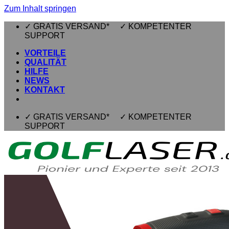
Zum Inhalt springen
✓ GRATIS VERSAND* ✓ KOMPETENTER
SUPPORT
VORTEILE
QUALITÄT
HILFE
NEWS
KONTAKT
✓ GRATIS VERSAND* ✓ KOMPETENTER
SUPPORT