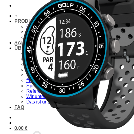
⌂
PRODUKTE
Golflaser
Golfuhr & GPS
Zubehör & Ersatz
SALE
ÜBER UNS
Wir über uns
Vorteile
Qualität
Laser-Vergleich
Konzept
#rocketgolf
Spieler
Referenzen
Wir unterstützen
Das ist uns wichtig
FAQ
0,00
€