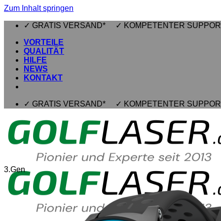
Zum Inhalt springen
✓ GRATIS VERSAND* ✓ KOMPETENTER SUPPOR
VORTEILE
QUALITÄT
HILFE
NEWS
KONTAKT
✓ GRATIS VERSAND* ✓ KOMPETENTER SUPPOR
3.Gen