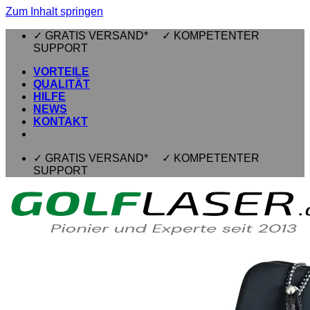
Zum Inhalt springen
✓ GRATIS VERSAND* ✓ KOMPETENTER
SUPPORT
VORTEILE
QUALITÄT
HILFE
NEWS
KONTAKT
✓ GRATIS VERSAND* ✓ KOMPETENTER
SUPPORT