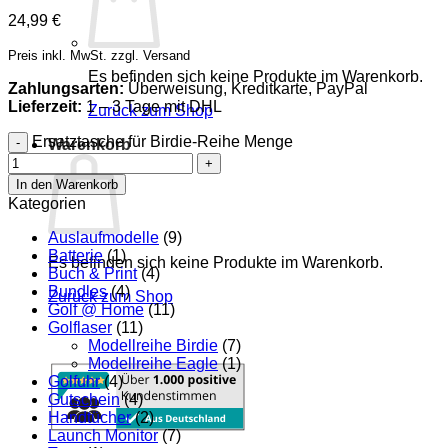
24,99
€
Preis inkl. MwSt. zzgl. Versand
Es befinden sich keine Produkte im Warenkorb.
Zahlungsarten:
Überweisung, Kreditkarte, PayPal
Lieferzeit:
1 – 3 Tage mit DHL
Zurück zum Shop
Ersatztasche für Birdie-Reihe Menge
Warenkorb
In den Warenkorb
Kategorien
Auslaufmodelle
(9)
Batterie
(1)
Es befinden sich keine Produkte im Warenkorb.
Buch & Print
(4)
Bundles
(4)
Zurück zum Shop
Golf @ Home
(11)
Golflaser
(11)
Modellreihe Birdie
(7)
Modellreihe Eagle
(1)
Golfuhr
(4)
Gutschein
(4)
Handtücher
(2)
Launch Monitor
(7)