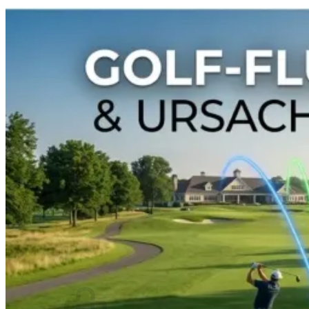
⌂
PRODUKTE
Golflaser
Golfuhr & GPS
Zubehör & Ersatz
SALE
ÜBER UNS
Wir über uns
Vorteile
Qualität
Laser-Vergleich
Konzept
#rocketgolf
Spieler
Referenzen
Wir unterstützen
Das ist uns wichtig
FAQ
0,00
€