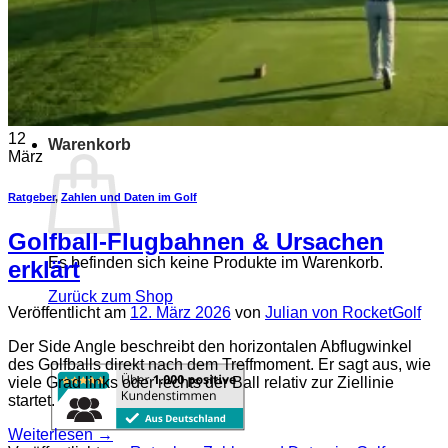
Es befinden sich keine Produkte im Warenkorb.
Zurück zum Shop
12
Warenkorb
März
Ratgeber
,
Zahlen und Daten im Golf
Golfball-Flugbahnen & Ursachen
Es befinden sich keine Produkte im Warenkorb.
erklärt
Zurück zum Shop
Veröffentlicht am
12. März 2026
von
Julian von RocketGolf
Der Side Angle beschreibt den horizontalen Abflugwinkel
des Golfballs direkt nach dem Treffmoment. Er sagt aus, wie
viele Grad links oder rechts der Ball relativ zur Ziellinie
startet.
Weiterlesen
→