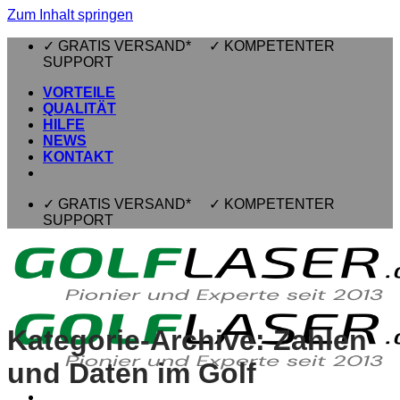
Zum Inhalt springen
✓ GRATIS VERSAND* ✓ KOMPETENTER
SUPPORT
VORTEILE
QUALITÄT
HILFE
NEWS
KONTAKT
✓ GRATIS VERSAND* ✓ KOMPETENTER
SUPPORT
Kategorie-Archive:
Zahlen
und Daten im Golf