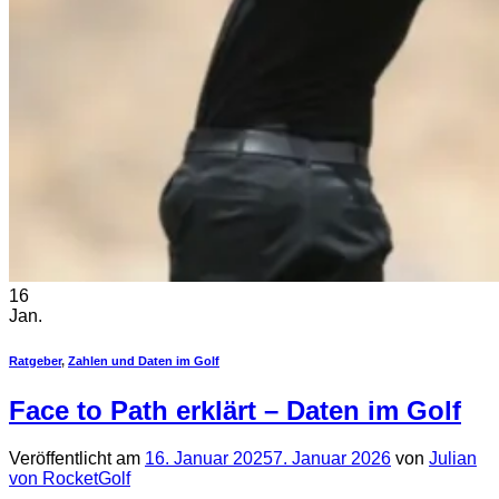
16
Jan.
Ratgeber
,
Zahlen und Daten im Golf
Face to Path erklärt – Daten im Golf
Veröffentlicht am
16. Januar 2025
7. Januar 2026
von
Julian
von RocketGolf