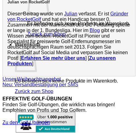
Julian von RocketGolf
Dieser Beitrag wurde von
Julian
verfasst. Er ist
Gründer
von RocketGolf
und hat ein Handicap besser 0.
Es befinden sich keine Produkte im Warenkorb.
Zusammen mit der Mannschaft des GC Feldafing spielte
er lange in der 1. Bundesliga. Hier im
Blog
gibt er sein
Zurück zum Shop
Wissen zum besten. RocketGolf ist Pionier und
Spezialist für preiswerte Golf-Entfernungsmesser im
Warenkorb
deutschsprachigen Raum seit 2013. Folgen Sie
RocketGolf auf Social Media und verpassen Sie keinen
Post! [
Erfahren Sie mehr über uns
] [
Zu unseren
Produkten
]
Unser Weihnachtsangebot
Es befinden sich keine Produkte im Warenkorb.
Neu: Versandbestätigung per SMS
Zurück zum Shop
EFFEKTIVE GOLF-ÜBUNGEN
Finden Sie Golf-Übungen, die wirklich was bringen!
Empfohlen von Profis und Top Golfern.
Zu den Golf-Übungen