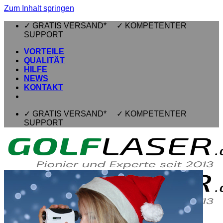
Zum Inhalt springen
✓ GRATIS VERSAND* ✓ KOMPETENTER
SUPPORT
VORTEILE
QUALITÄT
HILFE
NEWS
KONTAKT
✓ GRATIS VERSAND* ✓ KOMPETENTER
SUPPORT