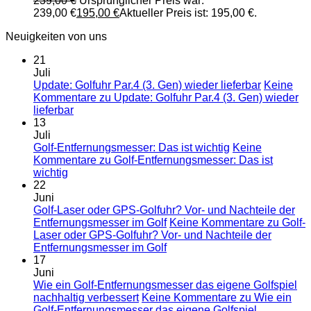
239,00
€
Ursprünglicher Preis war:
239,00 €
195,00
€
Aktueller Preis ist: 195,00 €.
Neuigkeiten von uns
21
Juli
Update: Golfuhr Par.4 (3. Gen) wieder lieferbar
Keine
Kommentare
zu Update: Golfuhr Par.4 (3. Gen) wieder
lieferbar
13
Juli
Golf-Entfernungsmesser: Das ist wichtig
Keine
Kommentare
zu Golf-Entfernungsmesser: Das ist
wichtig
22
Juni
Golf-Laser oder GPS-Golfuhr? Vor- und Nachteile der
Entfernungsmesser im Golf
Keine Kommentare
zu Golf-
Laser oder GPS-Golfuhr? Vor- und Nachteile der
Entfernungsmesser im Golf
17
Juni
Wie ein Golf-Entfernungsmesser das eigene Golfspiel
nachhaltig verbessert
Keine Kommentare
zu Wie ein
Golf-Entfernungsmesser das eigene Golfspiel