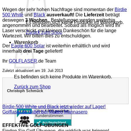
Wegen der sehr hohen Nachfrage sind momentan der
Birdie
500 White
und
Black
ausverkauft!
Die
Lieferzeit
beträgt
deswegen
3 Wochen.
Bestellungen werden weiterhin
Es befinden sich keine Produkte im Warenkorb.
angenommen und bearbeitet. Sobald als möglich wird Ihr
Laser verschickt, mit kleinem Dankeschön für die lange
Zurück zum Shop
Wartezeit. Wir bitten dies zu entschuldigen.
Warenkorb
Der
Eagle 600 Solar
ist weiterhin erhältlich und wird
innerhalb
drei Tage
geliefert!
Ihr
GOLFLASER
.de Team
Zuletzt aktualisiert am 19. Juli 2013
Es befinden sich keine Produkte im Warenkorb.
Zurück zum Shop
Christoph Schmück
Birdie 500 White und Black jetzt wieder auf Lager!
Golflaser.de dabei bei Matteo Mannasero
EFFEKTIVE GOLF-ÜBUNGEN
Finden Sie Golf-Übungen, die wirklich was bringen!