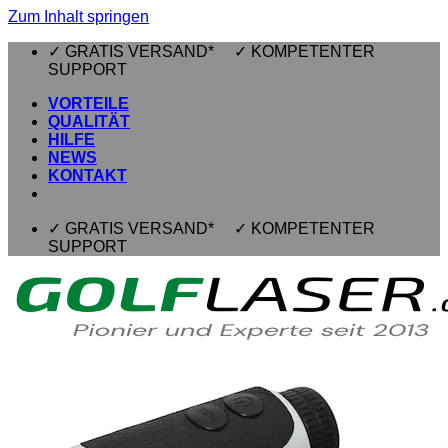
Zum Inhalt springen
✓ GRATIS VERSAND* ✓ KOMPETENTER
SUPPORT
VORTEILE
QUALITÄT
HILFE
NEWS
KONTAKT
✓ GRATIS VERSAND* ✓ KOMPETENTER
SUPPORT