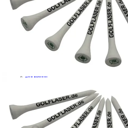
⌂
PRODUKTE
Golflaser
Golfuhr & GPS
Zubehör & Ersatz
SALE
ÜBER UNS
Wir über uns
Vorteile
Qualität
Laser-Vergleich
Konzept
#rocketgolf
Spieler
Referenzen
Wir unterstützen
Das ist uns wichtig
FAQ
0,00
€