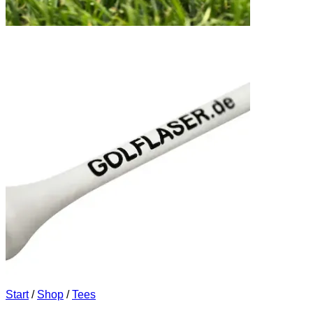
Start
/
Shop
/
Tees