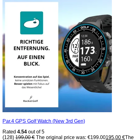
Par.4 GPS Golf Watch (New 3rd Gen)
Rated
4.54
out of 5
(128)
199,00
€
The original price was: €199.00
195,00
€
The