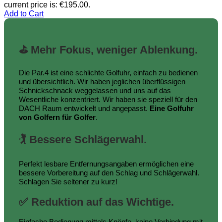
current price is: €195.00.
Add to Cart
⛳ Mehr Fokus, weniger Ablenkung.
Die Par.4 ist eine schlichte Golfuhr, einfach zu bedienen
und übersichtlich. Wir haben jeglichen überflüssigen
Schnickschnack weggelassen und uns auf das
Wesentliche konzentriert. Wir haben sie speziell für den
DACH Raum entwickelt und angepasst.
Eine Golfuhr
von Golfern für Golfer
.
🏌 Bessere Schlägerwahl.
Perfekt lesbare Entfernungsangaben ermöglichen eine
bessere Vorbereitung auf den Schlag und Schlägerwahl.
Schlagen Sie seltener zu kurz!
✅ Reduktion auf das Wichtige.
Einfache Bedienung mittels Knöpfe, keine Verbindung mit