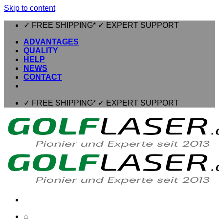
Skip to content
✓ FREE SHIPPING* ✓ EXPERT SUPPORT
ADVANTAGES
QUALITY
HELP
NEWS
CONTACT
✓ FREE SHIPPING* ✓ EXPERT SUPPORT
⌂