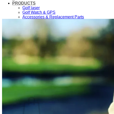
PRODUCTS
Golf laser
Golf Watch & GPS
Accessories & Replacement Parts
SALE
ABOUT US
About Us
Advantages
Quality
Laser Comparison
Concept
#rocketgolf
Player
References
We support
This is important to us
FAQ
0,00
€