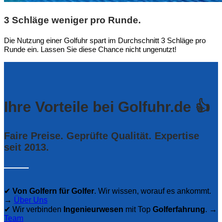
3 Schläge weniger pro Runde.
Die Nutzung einer Golfuhr spart im Durchschnitt 3 Schläge pro
Runde ein. Lassen Sie diese Chance nicht ungenutzt!
Ihre Vorteile bei Golfuhr.de 👍
Faire Preise. Geprüfte Qualität. Expertise
seit 2013.
✔
Von Golfern für Golfer
. Wir wissen, worauf es ankommt.
→
Über Uns
✔ Wir verbinden
Ingenieurwesen
mit Top
Golferfahrung
. →
Team