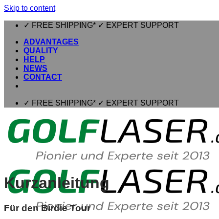
Skip to content
✓ FREE SHIPPING* ✓ EXPERT SUPPORT
ADVANTAGES
QUALITY
HELP
NEWS
CONTACT
✓ FREE SHIPPING* ✓ EXPERT SUPPORT
Kurzanleitung
Für den Birdie Tour