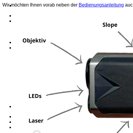
Wir möchten Ihnen vorab neben der
Bedienungsanleitung
auch
⌂
PRODUCTS
Golf laser
Golf Watch & GPS
Accessories & Replacement Parts
SALE
ABOUT US
About Us
Advantages
Quality
Laser Comparison
Concept
#rocketgolf
Player
References
We support
This is important to us
FAQ
0,00
€