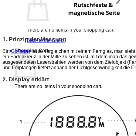
There are no items in your shopping cart.
1. Prinzip der Messung
Back to the Shop
Shopping Cart
Ein
Golflaser
ist zu vergleichen mit einem Fernglas, man sieht
ein Fadenkreuz in der Mitte zu sehen ist, mit dem man das ge
ausgesendeten Laserstrahlen werden von dem Zielobjekt (Fahn
und Empfangen liefert anhand der Lichtgeschwindigkeit die Ent
2. Display erklärt
There are no items in your shopping cart.
Back to the Shop