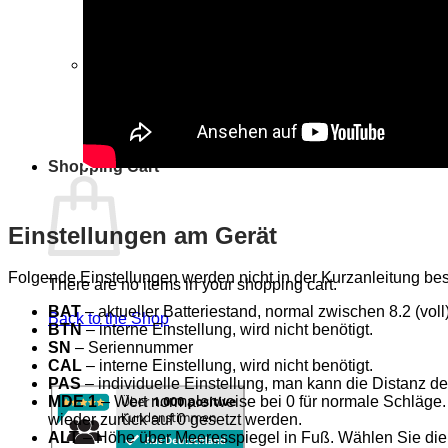
There are no items in your shopping cart.
Back to the Shop
Shopping Cart
Einstellungen am Gerät
Folgende Einstellungen werden nicht in der Kurzanleitung be
There are no items in your shopping cart.
BAT
– aktueller Batteriestand, normal zwischen 8.2 (voll)
Back to the Shop
BTN
– interne Einstellung, wird nicht benötigt.
SN
– Seriennummer
CAL
– interne Einstellung, wird nicht benötigt.
PAS
– individuelle Einstellung, man kann die Distanz d
MDE 1
– Wert normalerweise bei 0 für normale Schläge. 
wieder zurück auf 0 gesetzt werden.
ALT
– Höhe über Meeresspiegel in Fuß. Wählen Sie die