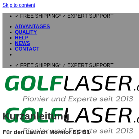
Skip to content
✓ FREE SHIPPING* ✓ EXPERT SUPPORT
ADVANTAGES
QUALITY
HELP
NEWS
CONTACT
✓ FREE SHIPPING* ✓ EXPERT SUPPORT
Kurzanleitung
Für den Launch Monitor ES B1