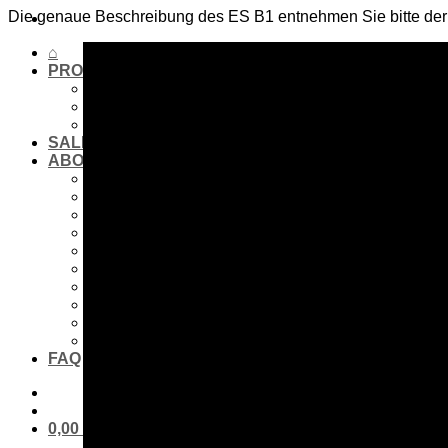
Die genaue Beschreibung des ES B1 entnehmen Sie bitte der
⌂
PRODUCTS
Golf laser
Golf Watch & GPS
Accessories & Replacement Parts
SALE
ABOUT US
About Us
Advantages
Quality
Laser Comparison
Concept
#rocketgolf
Player
References
We support
This is important to us
FAQ
0,00
€