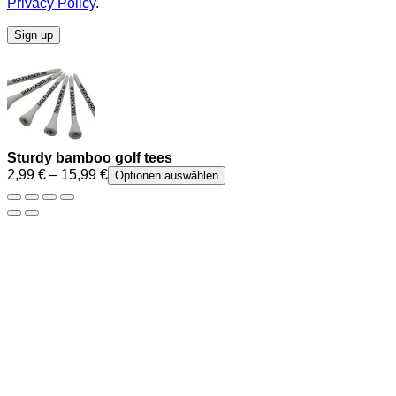
Privacy Policy
.
Sign up
Sturdy bamboo golf tees
2,99
€
–
15,99
€
Optionen auswählen