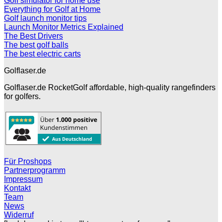
Golf simulator for home use
Everything for Golf at Home
Golf launch monitor tips
Launch Monitor Metrics Explained
The Best Drivers
The best golf balls
The best electric carts
Golflaser.de
Golflaser.de RocketGolf affordable, high-quality rangefinders
for golfers.
Für Proshops
Partnerprogramm
Impressum
Kontakt
Team
News
Widerruf