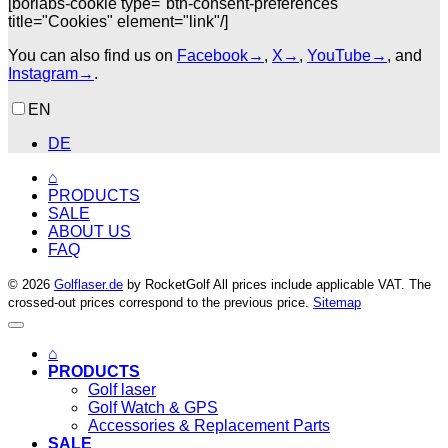
[borlabs-cookie type="btn-consent-preferences"
title="Cookies" element="link"/]
You can also find us on
Facebook→
,
X→
,
YouTube→
, and
Instagram→
.
EN
DE
⌂
PRODUCTS
SALE
ABOUT US
FAQ
© 2026
Golflaser.de
by RocketGolf All prices include applicable VAT. The
crossed-out prices correspond to the previous price.
Sitemap
⌂
PRODUCTS
Golf laser
Golf Watch & GPS
Accessories & Replacement Parts
SALE