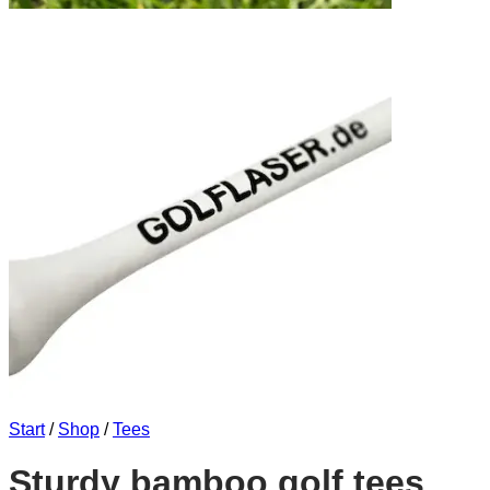
Start
/
Shop
/
Tees
Sturdy bamboo golf tees