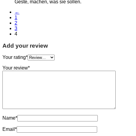
Geste, machen, was sie sollen.
←
1
2
3
4
Add your review
Your rating
*
Your review
*
Name
*
Email
*