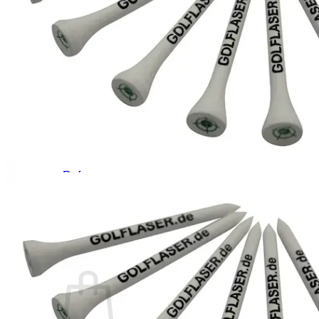
PRODUCTS
Golf laser
Golf Watch & GPS
Accessories & Replacement Parts
SALE
ABOUT US
About Us
Advantages
Quality
Laser Comparison
Concept
#rocketgolf
Player
References
We support
This is important to us
FAQ
0,00
€