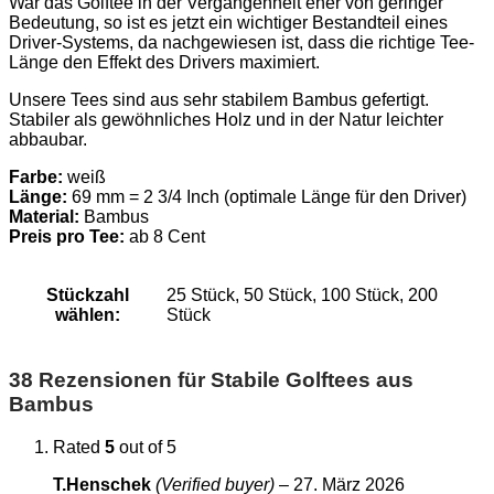
War das Golftee in der Vergangenheit eher von geringer
Bedeutung, so ist es jetzt ein wichtiger Bestandteil eines
Driver-Systems, da nachgewiesen ist, dass die richtige Tee-
Länge den Effekt des Drivers maximiert.
Unsere Tees sind aus sehr stabilem Bambus gefertigt.
Stabiler als gewöhnliches Holz und in der Natur leichter
abbaubar.
Farbe:
weiß
Länge:
69 mm = 2 3/4 Inch (optimale Länge für den Driver)
Material:
Bambus
Preis pro Tee:
ab 8 Cent
Stückzahl
25 Stück, 50 Stück, 100 Stück, 200
wählen:
Stück
38 Rezensionen für
Stabile Golftees aus
Bambus
Rated
5
out of 5
T.Henschek
(Verified buyer)
–
27. März 2026