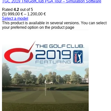
TGC 2019 TheGolfClub PGA Tour – Simulation Software
Rated
4.2
out of 5
(5)
999,00
€
–
1.200,00
€
Select a model
This product is available in several versions. You can select
your preferred option on the product page