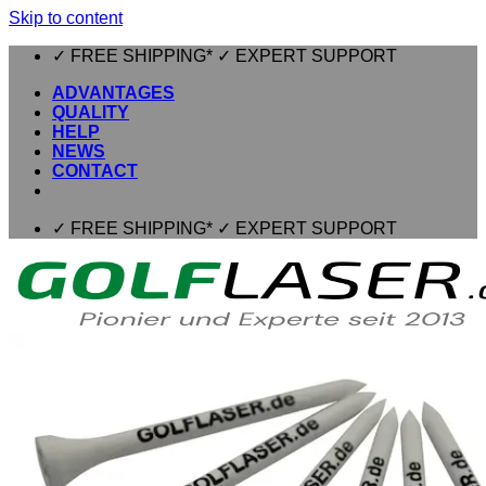
Skip to content
✓ FREE SHIPPING* ✓ EXPERT SUPPORT
ADVANTAGES
QUALITY
HELP
NEWS
CONTACT
✓ FREE SHIPPING* ✓ EXPERT SUPPORT
⌂