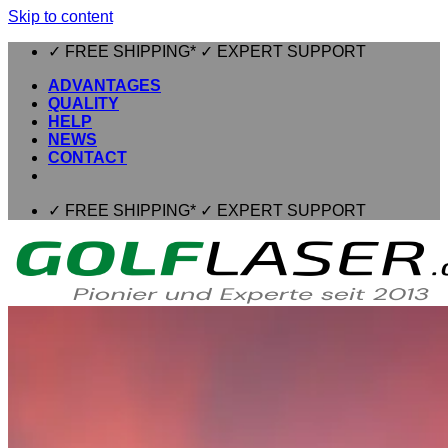
Skip to content
✓ FREE SHIPPING* ✓ EXPERT SUPPORT
ADVANTAGES
QUALITY
HELP
NEWS
CONTACT
✓ FREE SHIPPING* ✓ EXPERT SUPPORT
⌂