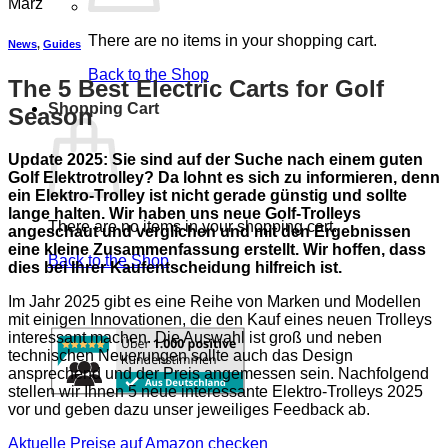
März
There are no items in your shopping cart.
News
,
Guides
Back to the Shop
The 5 Best Electric Carts for Golf
Shopping Cart
Season
Update 2025: Sie sind auf der Suche nach einem guten
Golf Elektrotrolley? Da lohnt es sich zu informieren, denn
ein Elektro-Trolley ist nicht gerade günstig und sollte
lange halten. Wir haben uns neue Golf-Trolleys
There are no items in your shopping cart.
angeschaut und verglichen und mit den Ergebnissen
eine kleine Zusammenfassung erstellt. Wir hoffen, dass
Back to the Shop
dies bei Ihrer Kaufentscheidung hilfreich ist.
Im Jahr 2025 gibt es eine Reihe von Marken und Modellen
mit einigen Innovationen, die den Kauf eines neuen Trolleys
interessant machen. Die Auswahl ist groß und neben
technischen Neuerungen sollte auch das Design
ansprechend und der Preis angemessen sein. Nachfolgend
stellen wir Ihnen 5 neue interessante Elektro-Trolleys 2025
vor und geben dazu unser jeweiliges Feedback ab.
Aktuelle Preise auf Amazon checken