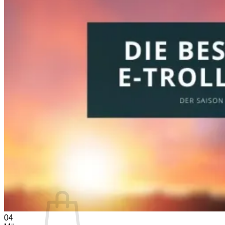
PRODUCTS
Golf laser
Golf Watch & GPS
Accessories & Replacement Parts
SALE
ABOUT US
About Us
Advantages
Quality
Laser Comparison
Concept
#rocketgolf
Player
References
We support
This is important to us
FAQ
0,00
€
04